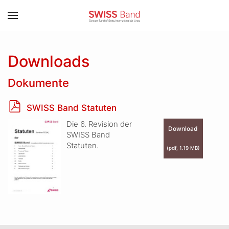
Zum Hauptinhalt springen
Downloads
Dokumente
p
SWISS Band Statuten
d
Die 6. Revision der
f
Download
SWISS Band
Statuten.
(
pdf,
1.19 MB
)