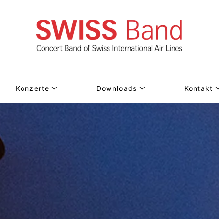
Konzerte
Downloads
Kontakt