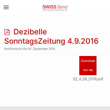
Zum Hauptinhalt springen
p
Dezibelle
d
SonntagsZeitung 4.9.2016
f
Veröffentlicht am 04. September 2016
Download
(
957 KB
)
SZ_4_09_2016.pdf